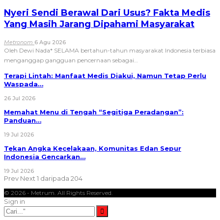
Nyeri Sendi Berawal Dari Usus? Fakta Medis
Yang Masih Jarang Dipahami Masyarakat
Metronom
6 Agu 2026
Oleh Dewi Nada*
SELAMA bertahun-tahun masyarakat Indonesia terbiasa
menganggap gangguan pencernaan sebagai
…
Terapi Lintah: Manfaat Medis Diakui, Namun Tetap Perlu
Waspada…
26 Jul 2026
Memahat Menu di Tengah “Segitiga Peradangan”:
Panduan…
19 Jul 2026
Tekan Angka Kecelakaan, Komunitas Edan Sepur
Indonesia Gencarkan…
19 Jul 2026
Prev
Next
1 daripada 204
© 2026 - Metrum. All Rights Reserved.
Sign in