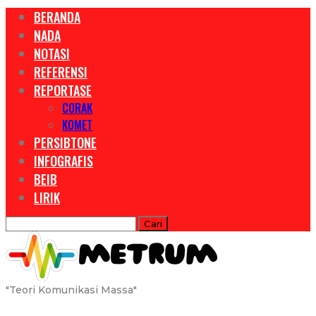
BERANDA
NADA
NOTASI
REFERENSI
REPORTASE
CORAK
KOMET
PERSIBTONE
INFOGRAFIS
BEIB
LIRIK
"teori Komunikasi Massa"