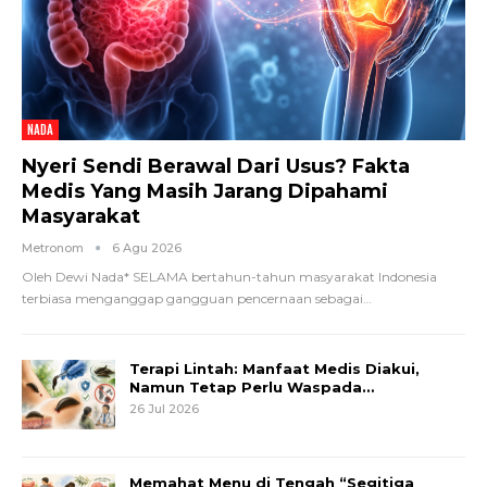
NADA
Nyeri Sendi Berawal Dari Usus? Fakta
Medis Yang Masih Jarang Dipahami
Masyarakat
Metronom
6 Agu 2026
Oleh Dewi Nada*
SELAMA bertahun-tahun masyarakat Indonesia
terbiasa menganggap gangguan pencernaan sebagai
…
Terapi Lintah: Manfaat Medis Diakui,
Namun Tetap Perlu Waspada…
26 Jul 2026
Memahat Menu di Tengah “Segitiga