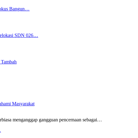
 Fokus Bangun…
 Relokasi SDN 026…
i Tambah
pahami Masyarakat
rbiasa menganggap gangguan pencernaan sebagai
…
…