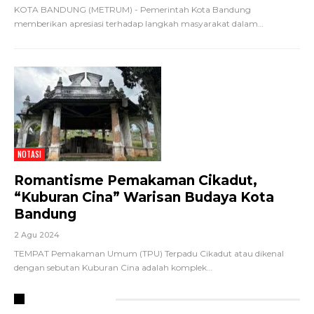
KOTA BANDUNG (METRUM) - Pemerintah Kota Bandung
memberikan apresiasi terhadap langkah masyarakat dalam
…
NOTASI
Romantisme Pemakaman Cikadut,
“Kuburan Cina” Warisan Budaya Kota
Bandung
2 Agu 2024
TEMPAT Pemakaman Umum (TPU) Terpadu Cikadut atau dikenal
dengan sebutan Kuburan Cina adalah komplek
…
RECENT POSTS