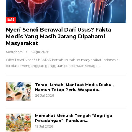
NADA
Nyeri Sendi Berawal Dari Usus? Fakta
Medis Yang Masih Jarang Dipahami
Masyarakat
Metronom
6 Agu 2026
Oleh Dewi Nada*
SELAMA bertahun-tahun masyarakat Indonesia
terbiasa menganggap gangguan pencernaan sebagai
…
Terapi Lintah: Manfaat Medis Diakui,
Namun Tetap Perlu Waspada…
26 Jul 2026
Memahat Menu di Tengah “Segitiga
Peradangan”: Panduan…
19 Jul 2026