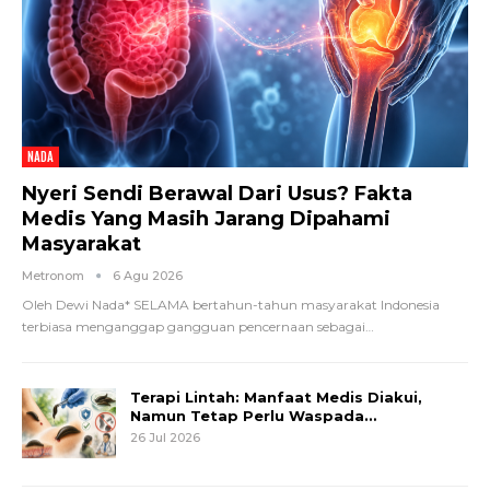
NADA
Nyeri Sendi Berawal Dari Usus? Fakta
Medis Yang Masih Jarang Dipahami
Masyarakat
Metronom
6 Agu 2026
Oleh Dewi Nada*
SELAMA bertahun-tahun masyarakat Indonesia
terbiasa menganggap gangguan pencernaan sebagai
…
Terapi Lintah: Manfaat Medis Diakui,
Namun Tetap Perlu Waspada…
26 Jul 2026