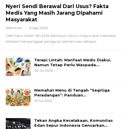
Nyeri Sendi Berawal Dari Usus? Fakta
Medis Yang Masih Jarang Dipahami
Masyarakat
Metronom
6 Agu 2026
Oleh Dewi Nada*
SELAMA bertahun-tahun masyarakat Indonesia
terbiasa menganggap gangguan pencernaan sebagai
…
Terapi Lintah: Manfaat Medis Diakui,
Namun Tetap Perlu Waspada…
26 Jul 2026
Memahat Menu di Tengah “Segitiga
Peradangan”: Panduan…
19 Jul 2026
Tekan Angka Kecelakaan, Komunitas
Edan Sepur Indonesia Gencarkan…