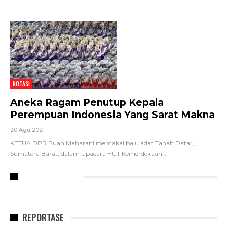
NOTASI
Aneka Ragam Penutup Kepala
Perempuan Indonesia Yang Sarat Makna
20 Agu 2021
KETUA DPR Puan Maharani memakai baju adat Tanah Datar,
Sumatera Barat, dalam Upacara HUT Kemerdekaan
…
RECENT POSTS
REPORTASE