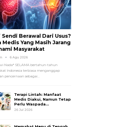
i Sendi Berawal Dari Usus?
a Medis Yang Masih Jarang
hami Masyarakat
om
6 Agu 2026
wi Nada*
SELAMA bertahun-tahun
kat Indonesia terbiasa menganggap
n pencernaan sebagai
…
Terapi Lintah: Manfaat
Medis Diakui, Namun Tetap
Perlu Waspada…
26 Jul 2026
Memahat Menu di Tengah