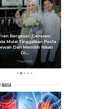
Tren Bergeser, Generasi
a Mulai Tinggalkan Pesta
‘Agar Tak Ada 
ewah Dan Memilih Nikah
Terhenti’, IOM 
Di…
Gerakan Be
7 Agu 2026
7 Agu 20
I MASA