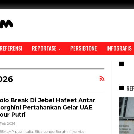
REFERENSI
REPORTASE
PERSIBTONE
INFOGRAFIS
RE
026
RE
olo Break Di Jebel Hafeet Antar
REPORTASE
orghini Pertahankan Gelar UAE
our Putri
 Feb 2026
BALAP putri Italia, Elisa Longo Borghini, kembali