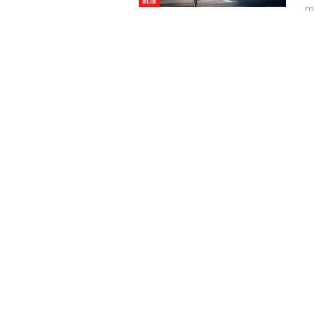
BEIB
me
Gerbang Sekolah Dibuka 
Mediasi, Pemkot Bandu
Percepat Relokasi SDN 0
6 Agu 2026