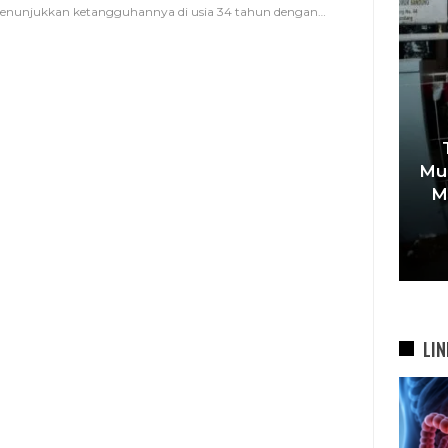
nunjukkan ketangguhannya di usia 34 tahun dengan
…
Usai
Farhan Tegaskan Pendidikan
Mud
ng
Anak Tak Boleh Jadi Korban
M
26…
Sengketa, 900 Siswa SDN…
7 Agu 2026
LIN