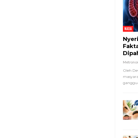
NADA
Nyer
Fakt
Dipa
Metron
Oleh De
masyara
ganggua