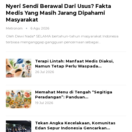
Nyeri Sendi Berawal Dari Usus? Fakta
Medis Yang Masih Jarang Dipahami
Masyarakat
Metronom
6 Agu 2026
Oleh Dewi Nada*
SELAMA bertahun-tahun masyarakat Indonesia
terbiasa menganggap gangguan pencernaan sebagai
…
Terapi Lintah: Manfaat Medis Diakui,
Namun Tetap Perlu Waspada…
26 Jul 2026
Memahat Menu di Tengah “Segitiga
Peradangan”: Panduan…
19 Jul 2026
Tekan Angka Kecelakaan, Komunitas
Edan Sepur Indonesia Gencarkan…