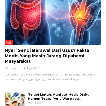
NADA
Nyeri Sendi Berawal Dari Usus? Fakta
Medis Yang Masih Jarang Dipahami
Masyarakat
Metronom
6 Agu 2026
Oleh Dewi Nada*
SELAMA bertahun-tahun masyarakat Indonesia
terbiasa menganggap gangguan pencernaan sebagai
…
Terapi Lintah: Manfaat Medis Diakui,
Namun Tetap Perlu Waspada…
26 Jul 2026