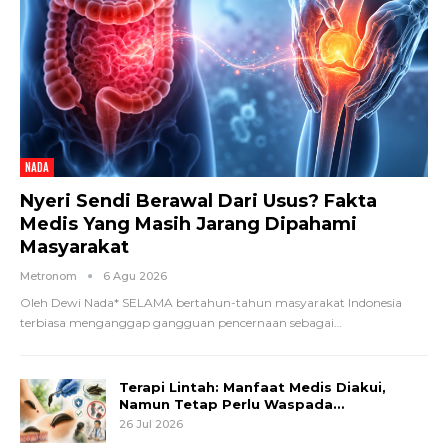
NADA
Nyeri Sendi Berawal Dari Usus? Fakta
Medis Yang Masih Jarang Dipahami
Masyarakat
Metronom
6 Agu 2026
Oleh Dewi Nada*
SELAMA bertahun-tahun masyarakat Indonesia
terbiasa menganggap gangguan pencernaan sebagai
…
Terapi Lintah: Manfaat Medis Diakui,
Namun Tetap Perlu Waspada…
26 Jul 2026