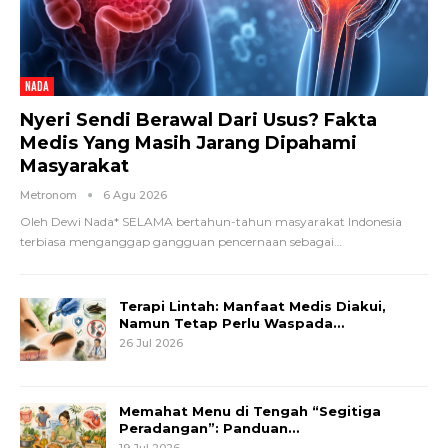
NADA
Nyeri Sendi Berawal Dari Usus? Fakta
Medis Yang Masih Jarang Dipahami
Masyarakat
Metronom
6 Agu 2026
Oleh Dewi Nada*
SELAMA bertahun-tahun masyarakat Indonesia
terbiasa menganggap gangguan pencernaan sebagai
…
Terapi Lintah: Manfaat Medis Diakui,
Namun Tetap Perlu Waspada…
26 Jul 2026
Memahat Menu di Tengah “Segitiga
Peradangan”: Panduan…
19 Jul 2026