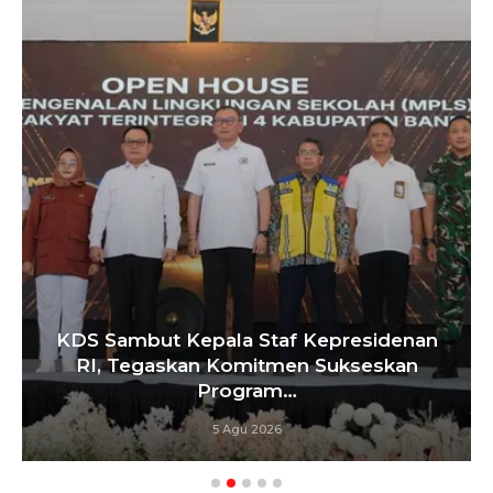
ambut Kepala Staf Kepresidenan
Tebang
 Tegaskan Komitmen Sukseskan
Pen
Program…
5 Agu 2026