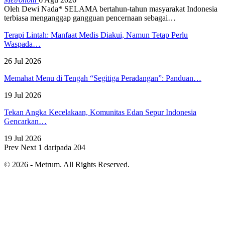
Oleh Dewi Nada*
SELAMA bertahun-tahun masyarakat Indonesia
terbiasa menganggap gangguan pencernaan sebagai
…
Terapi Lintah: Manfaat Medis Diakui, Namun Tetap Perlu
Waspada…
26 Jul 2026
Memahat Menu di Tengah “Segitiga Peradangan”: Panduan…
19 Jul 2026
Tekan Angka Kecelakaan, Komunitas Edan Sepur Indonesia
Gencarkan…
19 Jul 2026
Prev
Next
1 daripada 204
© 2026 - Metrum. All Rights Reserved.