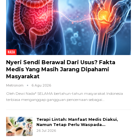
NADA
Nyeri Sendi Berawal Dari Usus? Fakta
Medis Yang Masih Jarang Dipahami
Masyarakat
Metronom
6 Agu 2026
Oleh Dewi Nada*
SELAMA bertahun-tahun masyarakat Indonesia
terbiasa menganggap gangguan pencernaan sebagai
…
Terapi Lintah: Manfaat Medis Diakui,
Namun Tetap Perlu Waspada…
26 Jul 2026