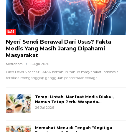
NADA
Nyeri Sendi Berawal Dari Usus? Fakta
Medis Yang Masih Jarang Dipahami
Masyarakat
Metronom
6 Agu 2026
Oleh Dewi Nada*
SELAMA bertahun-tahun masyarakat Indonesia
terbiasa menganggap gangguan pencernaan sebagai
…
Terapi Lintah: Manfaat Medis Diakui,
Namun Tetap Perlu Waspada…
26 Jul 2026
Memahat Menu di Tengah “Segitiga