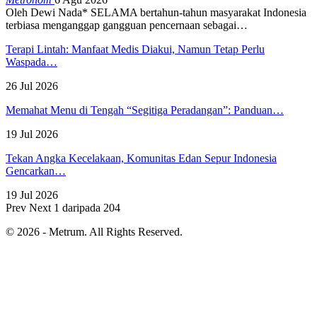
Oleh Dewi Nada*
SELAMA bertahun-tahun masyarakat Indonesia
terbiasa menganggap gangguan pencernaan sebagai
…
Terapi Lintah: Manfaat Medis Diakui, Namun Tetap Perlu
Waspada…
26 Jul 2026
Memahat Menu di Tengah “Segitiga Peradangan”: Panduan…
19 Jul 2026
Tekan Angka Kecelakaan, Komunitas Edan Sepur Indonesia
Gencarkan…
19 Jul 2026
Prev
Next
1 daripada 204
© 2026 - Metrum. All Rights Reserved.