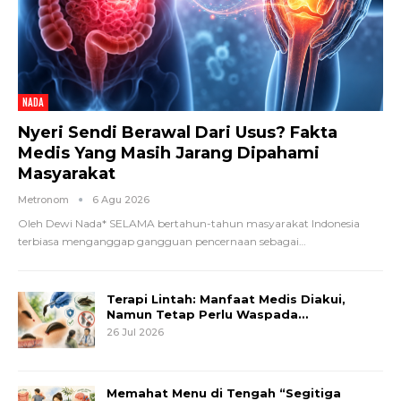
NADA
Nyeri Sendi Berawal Dari Usus? Fakta
Medis Yang Masih Jarang Dipahami
Masyarakat
Metronom
6 Agu 2026
Oleh Dewi Nada*
SELAMA bertahun-tahun masyarakat Indonesia
terbiasa menganggap gangguan pencernaan sebagai
…
Terapi Lintah: Manfaat Medis Diakui,
Namun Tetap Perlu Waspada…
26 Jul 2026
Memahat Menu di Tengah “Segitiga