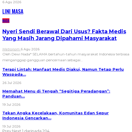
6 Agu 2026
LINI MASA
NADA
Nyeri Sendi Berawal Dari Usus? Fakta Medis
Yang Masih Jarang Dipahami Masyarakat
Metronom
6 Agu 2026
Oleh Dewi Nada*
SELAMA bertahun-tahun masyarakat Indonesia terbiasa
menganggap gangguan pencernaan sebagai
…
Terapi Lintah: Manfaat Medis Diakui, Namun Tetap Perlu
Waspada…
26 Jul 2026
Memahat Menu di Tengah “Segitiga Peradangan”:
Panduan…
19 Jul 2026
Tekan Angka Kecelakaan, Komunitas Edan Sepur
Indonesia Gencarkan…
19 Jul 2026
Prev
Next
1 daripada 204