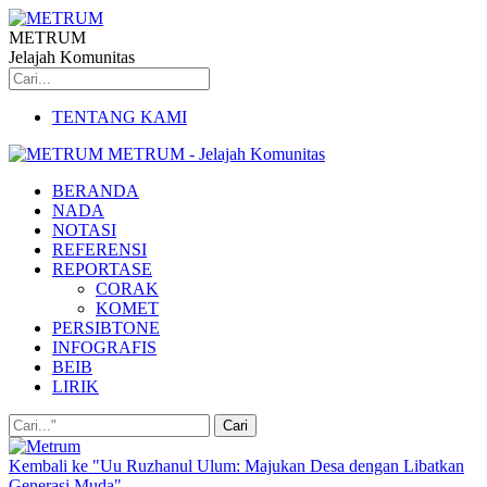
METRUM
Jelajah Komunitas
TENTANG KAMI
METRUM - Jelajah Komunitas
BERANDA
NADA
NOTASI
REFERENSI
REPORTASE
CORAK
KOMET
PERSIBTONE
INFOGRAFIS
BEIB
LIRIK
Kembali ke "Uu Ruzhanul Ulum: Majukan Desa dengan Libatkan
Generasi Muda"