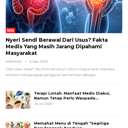
NADA
Nyeri Sendi Berawal Dari Usus? Fakta
Medis Yang Masih Jarang Dipahami
Masyarakat
Metronom
6 Agu 2026
Oleh Dewi Nada*
SELAMA bertahun-tahun masyarakat Indonesia
terbiasa menganggap gangguan pencernaan sebagai
…
Terapi Lintah: Manfaat Medis Diakui,
Namun Tetap Perlu Waspada…
26 Jul 2026
Memahat Menu di Tengah “Segitiga
Peradangan”: Panduan…