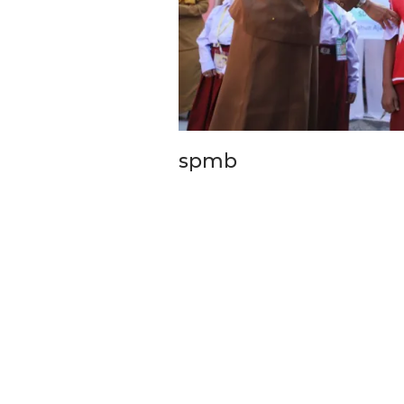
Pemkot Siapkan TPST
spmb
Tegalega Untuk Produk
Briket RDF Bernilai Tam
6 Agu 2026