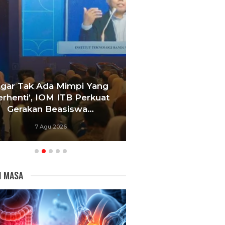
Agar Tak Ada Mimpi Yang
Satukan Siswa D
erhenti’, IOM ITB Perkuat
Sekolah, Pelati
Gerakan Beasiswa…
Bandung Foku
7 Agu 2026
6 Agu 20
I MASA