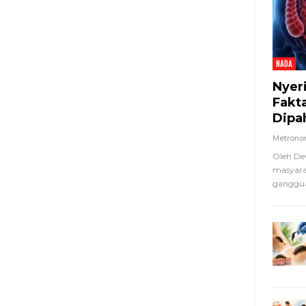
NADA
Nyer
Fakt
Dipa
Metron
Oleh De
masyara
ganggua