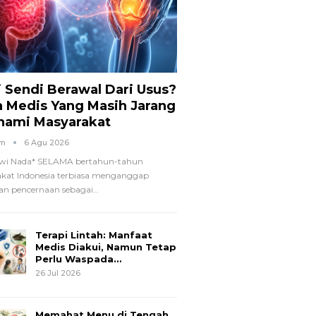
i Sendi Berawal Dari Usus?
a Medis Yang Masih Jarang
hami Masyarakat
om
6 Agu 2026
wi Nada*
SELAMA bertahun-tahun
kat Indonesia terbiasa menganggap
n pencernaan sebagai
…
Terapi Lintah: Manfaat
Medis Diakui, Namun Tetap
Perlu Waspada…
26 Jul 2026
Memahat Menu di Tengah