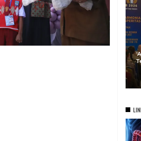
Tren Bergeser, Generasi
Muda Mulai Tinggalkan Pesta
‘
si
Mewah Dan Memilih Nikah
T
bah
Di…
7 Agu 2026
LIN