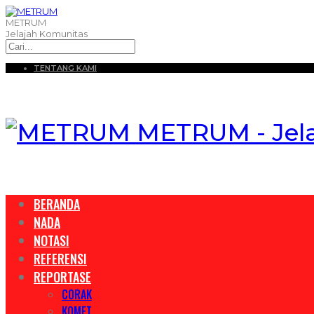
METRUM
Jelajah Komunitas
TENTANG KAMI
METRUM - Jel
BERANDA
NADA
NOTASI
REFERENSI
REPORTASE
CORAK
KOMET