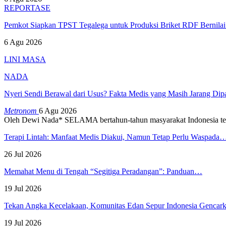
REPORTASE
Pemkot Siapkan TPST Tegalega untuk Produksi Briket RDF Bernila
6 Agu 2026
LINI MASA
NADA
Nyeri Sendi Berawal dari Usus? Fakta Medis yang Masih Jarang Di
Metronom
6 Agu 2026
Oleh Dewi Nada*
SELAMA bertahun-tahun masyarakat Indonesia te
Terapi Lintah: Manfaat Medis Diakui, Namun Tetap Perlu Waspada
26 Jul 2026
Memahat Menu di Tengah “Segitiga Peradangan”: Panduan…
19 Jul 2026
Tekan Angka Kecelakaan, Komunitas Edan Sepur Indonesia Genca
19 Jul 2026