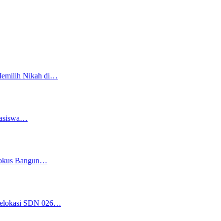
Memilih Nikah di…
easiswa…
 Fokus Bangun…
 Relokasi SDN 026…