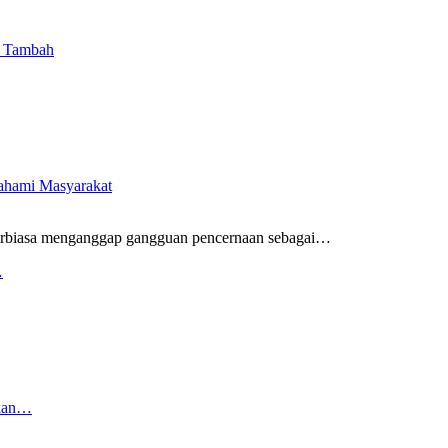
i Tambah
pahami Masyarakat
rbiasa menganggap gangguan pencernaan sebagai
…
…
rkan…