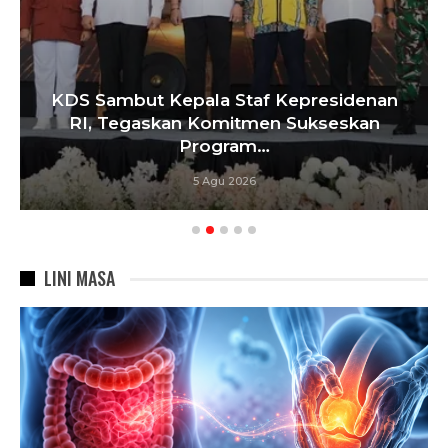
residenan
Tebang 10 Pohon Tanpa Izin 
ukseskan
Penyegelan Videotron, Pe
Bandung…
5 Agu 2026
LINI MASA