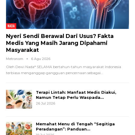
NADA
Nyeri Sendi Berawal Dari Usus? Fakta
Medis Yang Masih Jarang Dipahami
Masyarakat
Metronom
6 Agu 2026
Oleh Dewi Nada*
SELAMA bertahun-tahun masyarakat Indonesia
terbiasa menganggap gangguan pencernaan sebagai
…
Terapi Lintah: Manfaat Medis Diakui,
Namun Tetap Perlu Waspada…
26 Jul 2026
Memahat Menu di Tengah “Segitiga
Peradangan”: Panduan…
19 Jul 2026