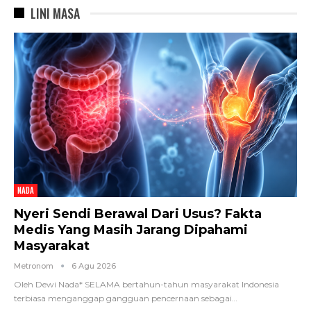
LINI MASA
NADA
Nyeri Sendi Berawal Dari Usus? Fakta
Medis Yang Masih Jarang Dipahami
Masyarakat
Metronom
6 Agu 2026
Oleh Dewi Nada*
SELAMA bertahun-tahun masyarakat Indonesia
terbiasa menganggap gangguan pencernaan sebagai
…