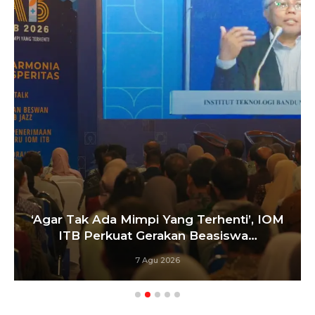
Satukan Siswa Dari Berba
 Terhenti’, IOM
Pelatih Paskibraka Ba
n Beasiswa…
Bangun…
6 Agu 2026