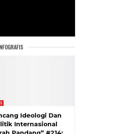
NFOGRAFIS
IS
ncang Ideologi Dan
litik Internasional
rah Pandang” #214: