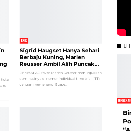
BEIB
I
in
Sigrid Haugset Hanya Sehari
Berbaju Kuning, Marlen
ung
Reusser Ambil Alih Puncak…
PEMBALAP Swiss Marlen Reusser menunjukkan
dominasinya di nomor individual time trial (ITT)
 Kota
dengan memenangi Etape
…
gas
INFOGRAF
Bi
Po
“A