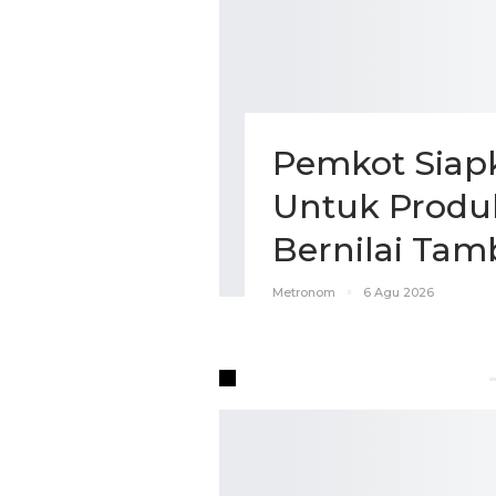
Pemkot Siap
Untuk Produk
Bernilai Ta
Metronom
6 Agu 2026
JALAN-JALAN | REPORTASE