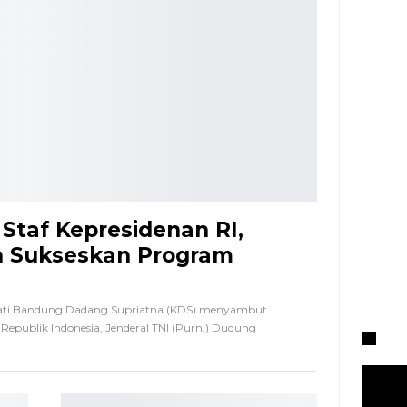
Staf Kepresidenan RI,
 Sukseskan Program
i Bandung Dadang Supriatna (KDS) menyambut
Republik Indonesia, Jenderal TNI (Purn.) Dudung
VI