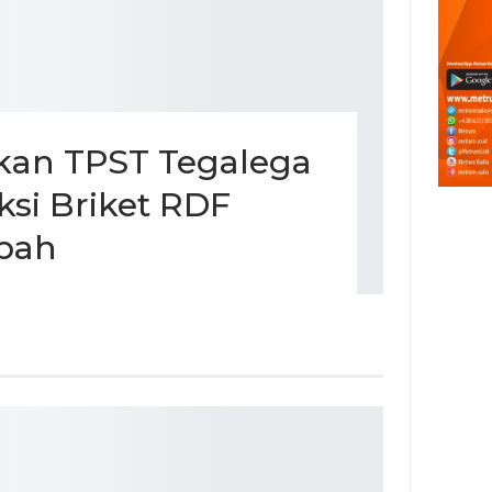
kan TPST Tegalega
si Briket RDF
mbah