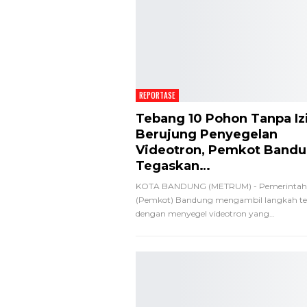
REPORTASE
Tebang 10 Pohon Tanpa Iz
Berujung Penyegelan
Videotron, Pemkot Band
Tegaskan…
KOTA BANDUNG (METRUM) - Pemerintah
(Pemkot) Bandung mengambil langkah te
dengan menyegel videotron yang
…