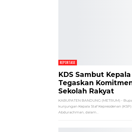
REPORTASE
KDS Sambut Kepala 
Tegaskan Komitmen
Sekolah Rakyat
KABUPATEN BANDUNG (METRUM) - Bupat
kunjungan Kepala Staf Kepresidenan (KSP) 
Abdurachman, dalam
…