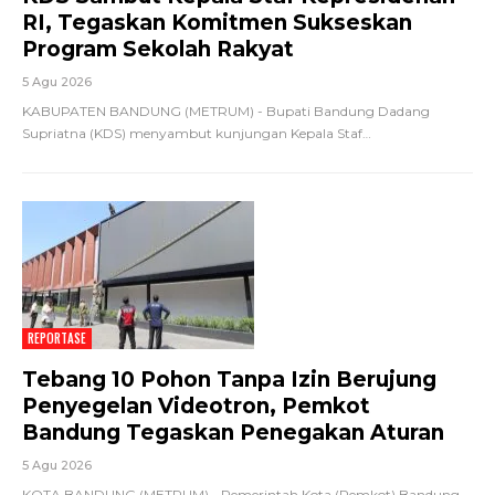
RI, Tegaskan Komitmen Sukseskan
Program Sekolah Rakyat
5 Agu 2026
KABUPATEN BANDUNG (METRUM) - Bupati Bandung Dadang
Supriatna (KDS) menyambut kunjungan Kepala Staf
…
REPORTASE
Tebang 10 Pohon Tanpa Izin Berujung
Penyegelan Videotron, Pemkot
Bandung Tegaskan Penegakan Aturan
5 Agu 2026
KOTA BANDUNG (METRUM) - Pemerintah Kota (Pemkot) Bandung