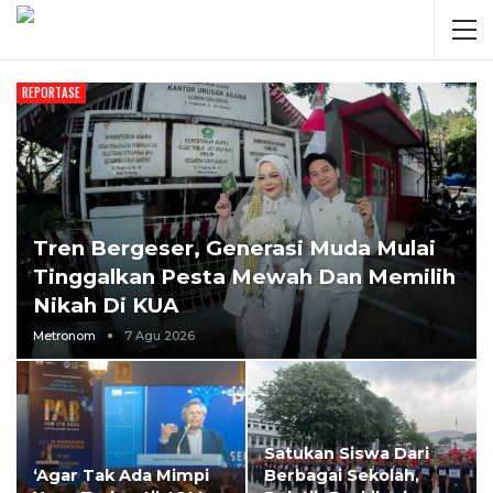
REPORTASE
Tren Bergeser, Generasi Muda Mulai
Tinggalkan Pesta Mewah Dan Memilih
Nikah Di KUA
Metronom
7 Agu 2026
Satukan Siswa Dari
‘Agar Tak Ada Mimpi
Berbagai Sekolah,