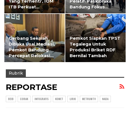
Yang Terhenti’, IOM
Pelatih Paskibraka
ITB Perkuat…
Bandung Fokus…
Gerbang Sekolah
Pemkot Siapkan TPST
Dibuka Usai Mediasi,
Tegalega Untuk
Pemkot Bandung
Produksi Briket RDF
Percepat Relokasi…
Bernilai Tambah
Rubrik
REPORTASE
BEIB
CORAK
INFOGRAFIS
KOMET
LIRIK
METRUMTV
NADA