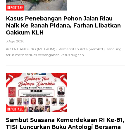
REPORTASE
Kasus Penebangan Pohon Jalan Riau
Naik Ke Ranah Pidana, Farhan Libatkan
Gakkum KLH
3 Agu 2026
KOTA BANDUNG (METRUM) - Pemerintah Kota (Pemkot) Bandung
terus memperluas penanganan kasus dugaan
…
REPORTASE
Sambut Suasana Kemerdekaan RI Ke-81,
TISI Luncurkan Buku Antologi Bersama