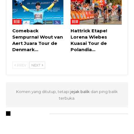
BEIB
BEIB
Comeback
Hattrick Etape!
Sempurna! Wout van
Lorena Wiebes
Aert Juara Tour de
Kuasai Tour de
Denmark…
Polandia…
PREV
NEXT
Komen yang ditutup, tetapi
jejak balik
dan ping balik
terbuka.
RECENT POSTS