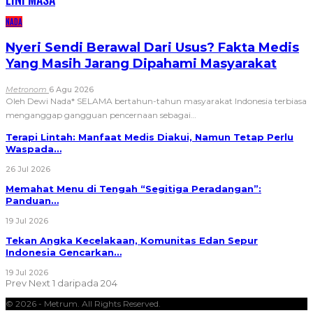
NADA
Nyeri Sendi Berawal Dari Usus? Fakta Medis
Yang Masih Jarang Dipahami Masyarakat
Metronom
6 Agu 2026
Oleh Dewi Nada*
SELAMA bertahun-tahun masyarakat Indonesia terbiasa
menganggap gangguan pencernaan sebagai
…
Terapi Lintah: Manfaat Medis Diakui, Namun Tetap Perlu
Waspada…
26 Jul 2026
Memahat Menu di Tengah “Segitiga Peradangan”:
Panduan…
19 Jul 2026
Tekan Angka Kecelakaan, Komunitas Edan Sepur
Indonesia Gencarkan…
19 Jul 2026
Prev
Next
1 daripada 204
© 2026 - Metrum. All Rights Reserved.