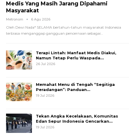
Medis Yang Masih Jarang Dipahami
Masyarakat
Metronom
6 Agu 2026
Oleh Dewi Nada*
SELAMA bertahun-tahun masyarakat Indonesia
terbiasa menganggap gangguan pencernaan sebagai
…
Terapi Lintah: Manfaat Medis Diakui,
Namun Tetap Perlu Waspada…
26 Jul 2026
Memahat Menu di Tengah “Segitiga
Peradangan”: Panduan…
19 Jul 2026
Tekan Angka Kecelakaan, Komunitas
Edan Sepur Indonesia Gencarkan…
19 Jul 2026