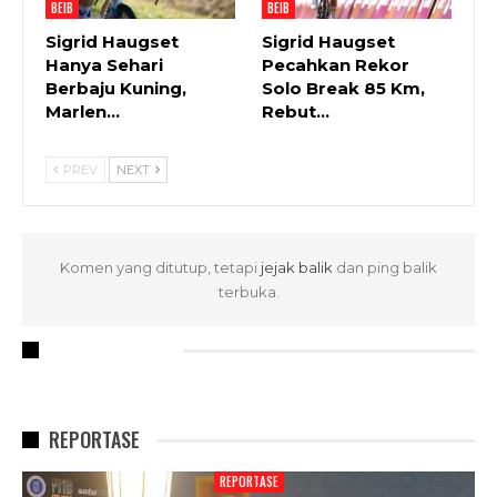
BEIB
BEIB
Sigrid Haugset
Sigrid Haugset
Hanya Sehari
Pecahkan Rekor
Berbaju Kuning,
Solo Break 85 Km,
Marlen…
Rebut…
PREV
NEXT
Komen yang ditutup, tetapi
jejak balik
dan ping balik
terbuka.
RECENT POSTS
REPORTASE
REPORTASE