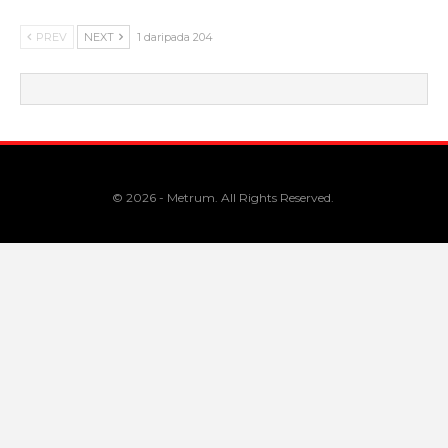
PREV
NEXT
1 daripada 204
© 2026 - Metrum. All Rights Reserved.