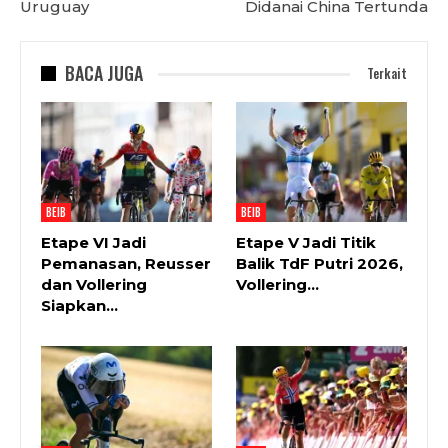
Uruguay
Didanai China Tertunda
BACA JUGA
Terkait
BEIB
BEIB
Etape VI Jadi
Etape V Jadi Titik
Pemanasan, Reusser
Balik TdF Putri 2026,
dan Vollering
Vollering…
Siapkan…