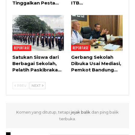
Tinggalkan Pesta…
ITB…
REPORTASE
REPORTASE
Satukan Siswa dari
Gerbang Sekolah
Berbagai Sekolah,
Dibuka Usai Mediasi,
Pelatih Paskibraka…
Pemkot Bandung…
PREV
NEXT
Komen yang ditutup, tetapi
jejak balik
dan ping balik
terbuka.
RECENT POSTS