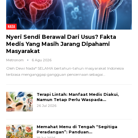
NADA
Nyeri Sendi Berawal Dari Usus? Fakta
Medis Yang Masih Jarang Dipahami
Masyarakat
Metronom
6 Agu 2026
Oleh Dewi Nada*
SELAMA bertahun-tahun masyarakat Indonesia
terbiasa menganggap gangguan pencernaan sebagai
…
Terapi Lintah: Manfaat Medis Diakui,
Namun Tetap Perlu Waspada…
26 Jul 2026
Memahat Menu di Tengah “Segitiga
Peradangan”: Panduan…