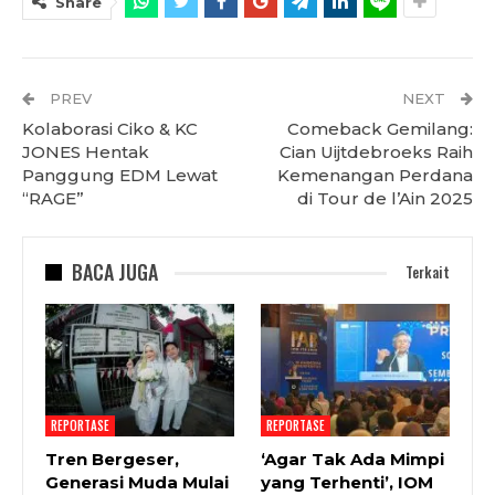
Share
PREV
NEXT
Kolaborasi Ciko & KC
Comeback Gemilang:
JONES Hentak
Cian Uijtdebroeks Raih
Panggung EDM Lewat
Kemenangan Perdana
“RAGE”
di Tour de l’Ain 2025
BACA JUGA
Terkait
REPORTASE
REPORTASE
Tren Bergeser,
‘Agar Tak Ada Mimpi
Generasi Muda Mulai
yang Terhenti’, IOM