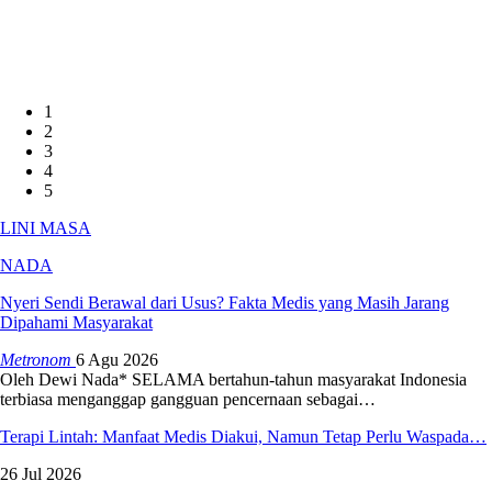
1
2
3
4
5
LINI MASA
NADA
Nyeri Sendi Berawal dari Usus? Fakta Medis yang Masih Jarang
Dipahami Masyarakat
Metronom
6 Agu 2026
Oleh Dewi Nada*
SELAMA bertahun-tahun masyarakat Indonesia
terbiasa menganggap gangguan pencernaan sebagai
…
Terapi Lintah: Manfaat Medis Diakui, Namun Tetap Perlu Waspada…
26 Jul 2026