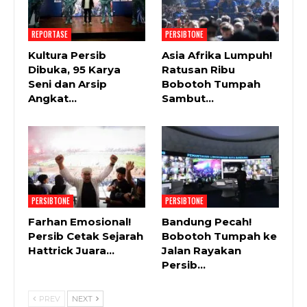
REPORTASE
PERSIBTONE
Kultura Persib
Asia Afrika Lumpuh!
Dibuka, 95 Karya
Ratusan Ribu
Seni dan Arsip
Bobotoh Tumpah
Angkat…
Sambut…
PERSIBTONE
PERSIBTONE
Farhan Emosional!
Bandung Pecah!
Persib Cetak Sejarah
Bobotoh Tumpah ke
Hattrick Juara…
Jalan Rayakan
Persib…
PREV
NEXT