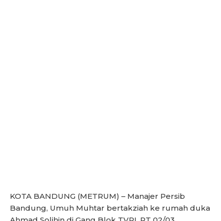
KOTA BANDUNG (METRUM) – Manajer Persib
Bandung, Umuh Muhtar bertakziah ke rumah duka
Ahmad Solihin di Gang Blok TVRI, RT 02/03,