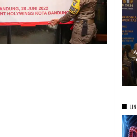
Tren Bergeser, Generasi
Muda Mulai Tinggalkan Pesta
‘
si
Mewah Dan Memilih Nikah
T
bah
Di…
7 Agu 2026
LIN