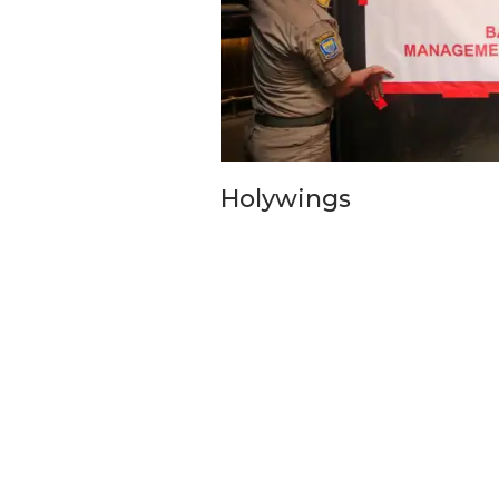
Pemkot Siapkan TPST
Holywings
Tegalega Untuk Produk
Briket RDF Bernilai Tam
6 Agu 2026