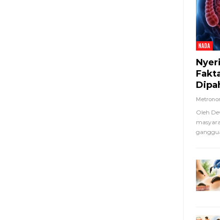
NADA
Nyer
Fakt
Dipa
Metron
Oleh De
masyara
ganggua