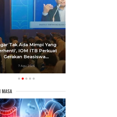
Agar Tak Ada Mimpi Yang
Satukan Siswa D
erhenti’, IOM ITB Perkuat
Sekolah, Pelati
Gerakan Beasiswa…
Bandung Foku
7 Agu 2026
6 Agu 20
I MASA