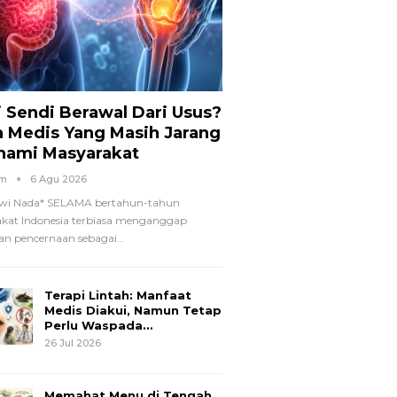
i Sendi Berawal Dari Usus?
a Medis Yang Masih Jarang
hami Masyarakat
om
6 Agu 2026
wi Nada*
SELAMA bertahun-tahun
kat Indonesia terbiasa menganggap
n pencernaan sebagai
…
Terapi Lintah: Manfaat
Medis Diakui, Namun Tetap
Perlu Waspada…
26 Jul 2026
Memahat Menu di Tengah