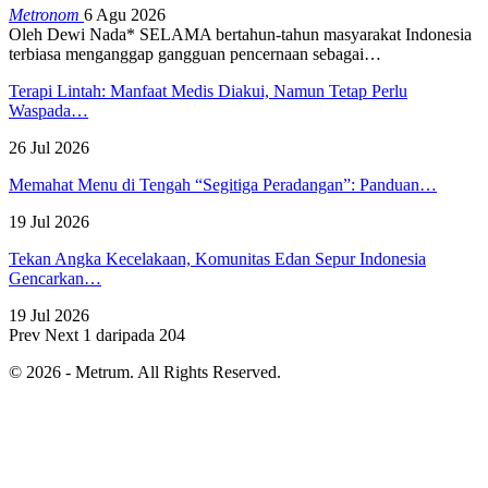
Metronom
6 Agu 2026
Oleh Dewi Nada*
SELAMA bertahun-tahun masyarakat Indonesia
terbiasa menganggap gangguan pencernaan sebagai
…
Terapi Lintah: Manfaat Medis Diakui, Namun Tetap Perlu
Waspada…
26 Jul 2026
Memahat Menu di Tengah “Segitiga Peradangan”: Panduan…
19 Jul 2026
Tekan Angka Kecelakaan, Komunitas Edan Sepur Indonesia
Gencarkan…
19 Jul 2026
Prev
Next
1 daripada 204
© 2026 - Metrum. All Rights Reserved.