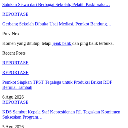
Satukan Siswa dari Berbagai Sekolah, Pelatih Paskibraka…
REPORTASE
Gerbang Sekolah Dibuka Usai Mediasi, Pemkot Bandung…
Prev
Next
Komen yang ditutup, tetapi
jejak balik
dan ping balik terbuka.
Recent Posts
REPORTASE
REPORTASE
Pemkot Siapkan TPST Tegalega untuk Produksi Briket RDF
Bernilai Tambah
6 Agu 2026
REPORTASE
KDS Sambut Kepala Staf Kepresidenan RI, Tegaskan Komitmen
Sukseskan Program…
5 Agu 2026