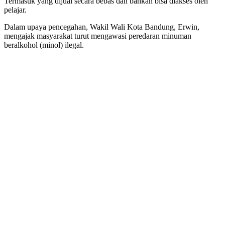
Termasuk yang dijual secara bebas dan bahkan bisa diakses oleh
pelajar.
Dalam upaya pencegahan, Wakil Wali Kota Bandung, Erwin,
mengajak masyarakat turut mengawasi peredaran minuman
beralkohol (minol) ilegal.