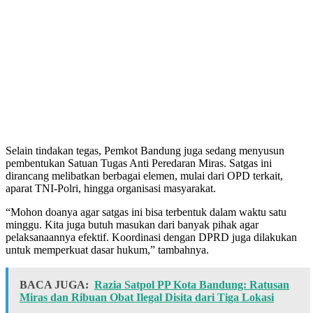
Selain tindakan tegas, Pemkot Bandung juga sedang menyusun
pembentukan Satuan Tugas Anti Peredaran Miras. Satgas ini
dirancang melibatkan berbagai elemen, mulai dari OPD terkait,
aparat TNI-Polri, hingga organisasi masyarakat.
“Mohon doanya agar satgas ini bisa terbentuk dalam waktu satu
minggu. Kita juga butuh masukan dari banyak pihak agar
pelaksanaannya efektif. Koordinasi dengan DPRD juga dilakukan
untuk memperkuat dasar hukum,” tambahnya.
BACA JUGA:
Razia Satpol PP Kota Bandung: Ratusan
Miras dan Ribuan Obat Ilegal Disita dari Tiga Lokasi