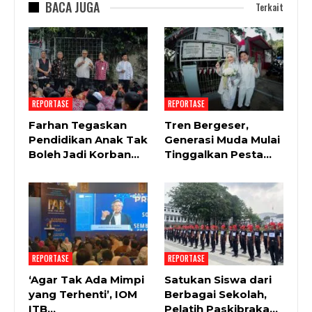
BACA JUGA
Terkait
REPORTASE
REPORTASE
Farhan Tegaskan
Tren Bergeser,
Pendidikan Anak Tak
Generasi Muda Mulai
Boleh Jadi Korban…
Tinggalkan Pesta…
REPORTASE
REPORTASE
‘Agar Tak Ada Mimpi
Satukan Siswa dari
yang Terhenti’, IOM
Berbagai Sekolah,
ITB…
Pelatih Paskibraka…