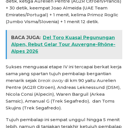
detik, ketiga Aurelien Pentre (AG2R Citroen/Prancis)
+ 30 detik, keempat Joao Almeida (UAE Team
Emirates/Portugal) + 1 menit, kelima Primoz Roglic
(Jumbo Visma/Slovenia) + 1 menit 12 detik.
BACA JUGA:
Del Toro Kuasai Pegunungan
Alpen, Rebut Gelar Tour Auvergne-Rhône-
Alpes 2026
Sukses menguasai etape IV ini tercapai berkat kerja
sama yang spartan tujuh pembalap bergantian
menarik sejak
break away
di km 90 yaitu Aurelien
Pentre (AG2R Citroen), Andreas Leknessund (DSM),
Nicola Consi (Alpecin), Waren Barguil (Arkea
Samsic), Amanual G (Trek Segafredo), dan Toms
Skujins (Trek Segafredo).
Tujuh pembalap ini sempat unggul hingga 5 menit
lebih, namun di tanjakan terakhir ketujuh pembalap