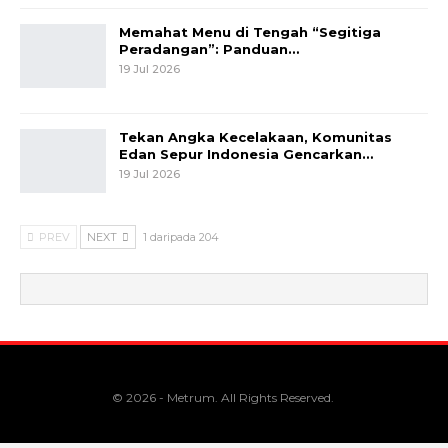
Memahat Menu di Tengah “Segitiga
Peradangan”: Panduan…
19 Jul 2026
Tekan Angka Kecelakaan, Komunitas
Edan Sepur Indonesia Gencarkan…
19 Jul 2026
PREV
NEXT
1 daripada 204
© 2026 - Metrum. All Rights Reserved.