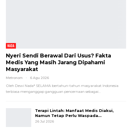
NADA
Nyeri Sendi Berawal Dari Usus? Fakta
Medis Yang Masih Jarang Dipahami
Masyarakat
Metronom
6 Agu 2026
Oleh Dewi Nada*
SELAMA bertahun-tahun masyarakat Indonesia
terbiasa menganggap gangguan pencernaan sebagai
…
Terapi Lintah: Manfaat Medis Diakui,
Namun Tetap Perlu Waspada…
26 Jul 2026