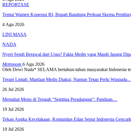
REPORTASE
Temui Wamen Koperasi RI, Bupati Bandung Perkuat Skema Pembia
4 Agu 2026
LINI MASA
NADA
Nyeri Sendi Berawal dari Usus? Fakta Medis yang Masih Jarang Di
Metronom
6 Agu 2026
Oleh Dewi Nada*
SELAMA bertahun-tahun masyarakat Indonesia te
Terapi Lintah: Manfaat Medis Diakui, Namun Tetap Perlu Waspada
26 Jul 2026
Memahat Menu di Tengah “Segitiga Peradangan”: Panduan…
19 Jul 2026
Tekan Angka Kecelakaan, Komunitas Edan Sepur Indonesia Genca
19 Jul 2026