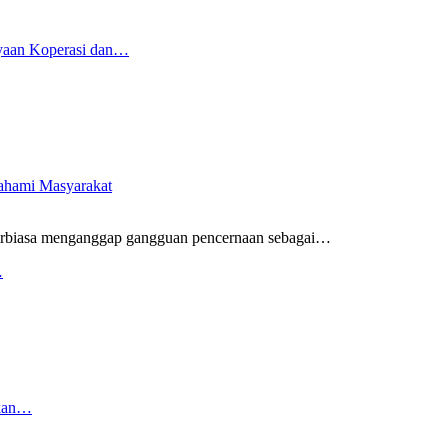
yaan Koperasi dan…
pahami Masyarakat
rbiasa menganggap gangguan pencernaan sebagai
…
…
rkan…