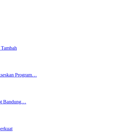
i Tambah
ukseskan Program…
kot Bandung…
erkuat