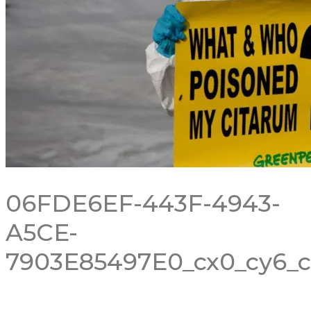
06FDE6EF-443F-4943-
A5CE-
7903E85497E0_cx0_cy6_c
RECENT POSTS