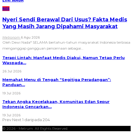
NADA
Nyeri Sendi Berawal Dari Usus? Fakta Medis
Yang Masih Jarang Dipahami Masyarakat
Metronom
6 Agu 2026
Oleh Dewi Nada*
SELAMA bertahun-tahun masyarakat Indonesia terbiasa
menganggap gangguan pencernaan sebagai
…
Terapi Lintah: Manfaat Medis Diakui, Namun Tetap Perlu
Waspada…
26 Jul 2026
Memahat Menu di Tengah “Segitiga Peradangan”:
Panduan…
19 Jul 2026
Tekan Angka Kecelakaan, Komunitas Edan Sepur
Indonesia Gencarkan…
19 Jul 2026
Prev
Next
1 daripada 204
© 2026 - Metrum. All Rights Reserved.