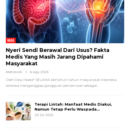
NADA
Nyeri Sendi Berawal Dari Usus? Fakta
Medis Yang Masih Jarang Dipahami
Masyarakat
Metronom
6 Agu 2026
Oleh Dewi Nada*
SELAMA bertahun-tahun masyarakat Indonesia
terbiasa menganggap gangguan pencernaan sebagai
…
Terapi Lintah: Manfaat Medis Diakui,
Namun Tetap Perlu Waspada…
26 Jul 2026