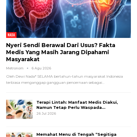
NADA
Nyeri Sendi Berawal Dari Usus? Fakta
Medis Yang Masih Jarang Dipahami
Masyarakat
Metronom
6 Agu 2026
Oleh Dewi Nada*
SELAMA bertahun-tahun masyarakat Indonesia
terbiasa menganggap gangguan pencernaan sebagai
…
Terapi Lintah: Manfaat Medis Diakui,
Namun Tetap Perlu Waspada…
26 Jul 2026
Memahat Menu di Tengah “Segitiga