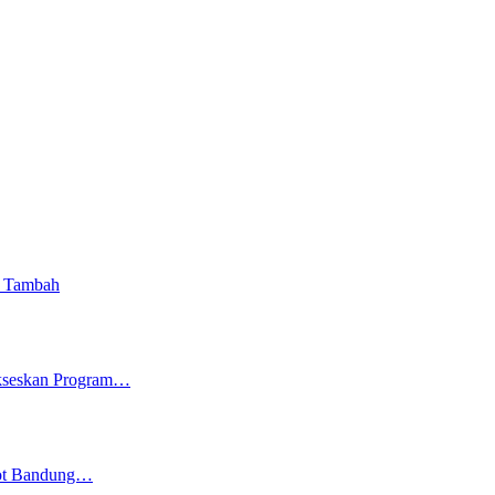
i Tambah
ukseskan Program…
kot Bandung…