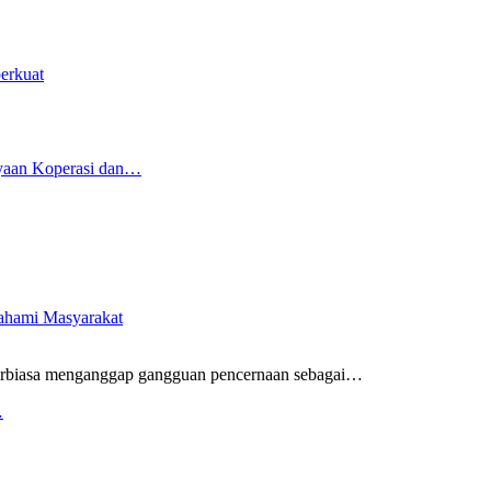
erkuat
yaan Koperasi dan…
pahami Masyarakat
rbiasa menganggap gangguan pencernaan sebagai
…
…