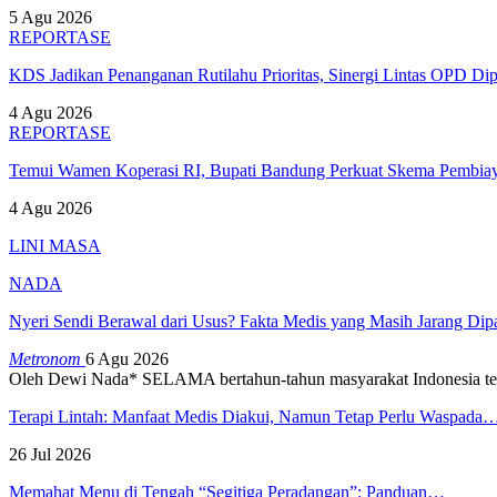
5 Agu 2026
REPORTASE
KDS Jadikan Penanganan Rutilahu Prioritas, Sinergi Lintas OPD Dip
4 Agu 2026
REPORTASE
Temui Wamen Koperasi RI, Bupati Bandung Perkuat Skema Pembia
4 Agu 2026
LINI MASA
NADA
Nyeri Sendi Berawal dari Usus? Fakta Medis yang Masih Jarang Di
Metronom
6 Agu 2026
Oleh Dewi Nada*
SELAMA bertahun-tahun masyarakat Indonesia te
Terapi Lintah: Manfaat Medis Diakui, Namun Tetap Perlu Waspada
26 Jul 2026
Memahat Menu di Tengah “Segitiga Peradangan”: Panduan…