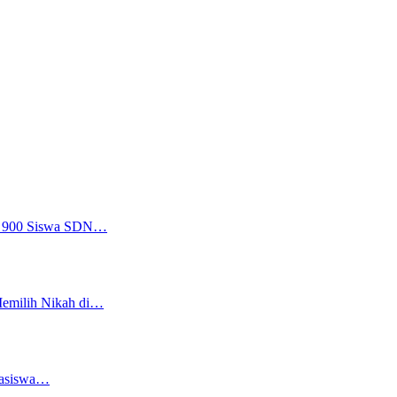
a, 900 Siswa SDN…
Memilih Nikah di…
easiswa…