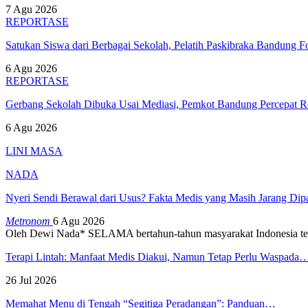
7 Agu 2026
REPORTASE
Satukan Siswa dari Berbagai Sekolah, Pelatih Paskibraka Bandung
6 Agu 2026
REPORTASE
Gerbang Sekolah Dibuka Usai Mediasi, Pemkot Bandung Percepat
6 Agu 2026
LINI MASA
NADA
Nyeri Sendi Berawal dari Usus? Fakta Medis yang Masih Jarang Di
Metronom
6 Agu 2026
Oleh Dewi Nada*
SELAMA bertahun-tahun masyarakat Indonesia te
Terapi Lintah: Manfaat Medis Diakui, Namun Tetap Perlu Waspada
26 Jul 2026
Memahat Menu di Tengah “Segitiga Peradangan”: Panduan…