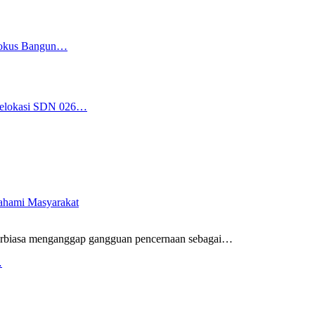
 Fokus Bangun…
 Relokasi SDN 026…
pahami Masyarakat
rbiasa menganggap gangguan pencernaan sebagai
…
…