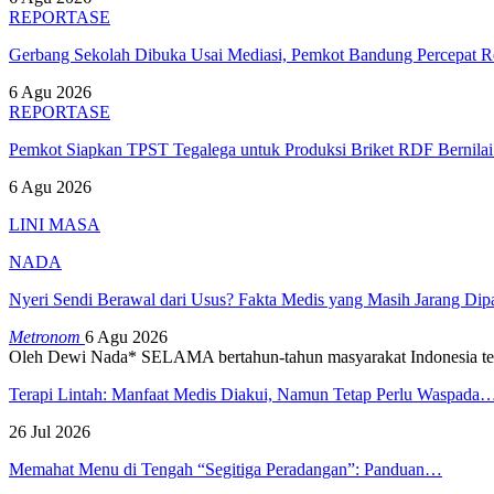
REPORTASE
Gerbang Sekolah Dibuka Usai Mediasi, Pemkot Bandung Percepat
6 Agu 2026
REPORTASE
Pemkot Siapkan TPST Tegalega untuk Produksi Briket RDF Bernila
6 Agu 2026
LINI MASA
NADA
Nyeri Sendi Berawal dari Usus? Fakta Medis yang Masih Jarang Di
Metronom
6 Agu 2026
Oleh Dewi Nada*
SELAMA bertahun-tahun masyarakat Indonesia te
Terapi Lintah: Manfaat Medis Diakui, Namun Tetap Perlu Waspada
26 Jul 2026
Memahat Menu di Tengah “Segitiga Peradangan”: Panduan…