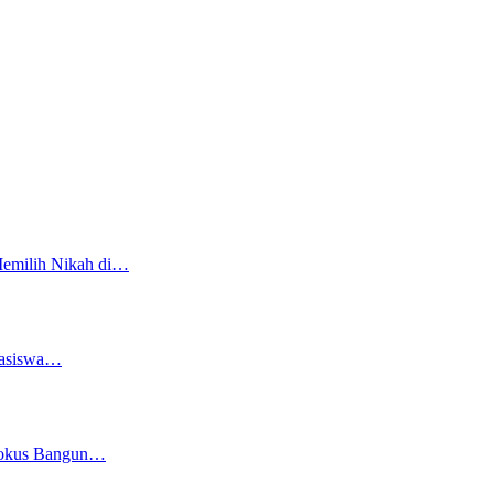
Memilih Nikah di…
easiswa…
 Fokus Bangun…