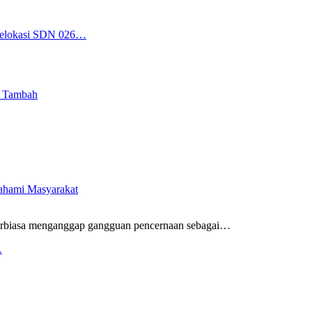
 Relokasi SDN 026…
i Tambah
pahami Masyarakat
rbiasa menganggap gangguan pencernaan sebagai
…
…