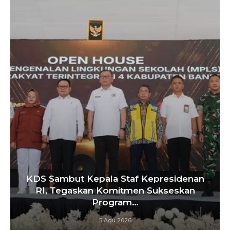
but Kepala Staf Kepresidenan
Tebang 10
egaskan Komitmen Sukseskan
Penye
Program…
5 Agu 2026