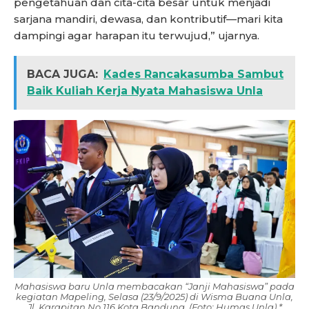
pengetahuan dan cita-cita besar untuk menjadi
sarjana mandiri, dewasa, dan kontributif—mari kita
dampingi agar harapan itu terwujud,” ujarnya.
BACA JUGA:
Kades Rancakasumba Sambut
Baik Kuliah Kerja Nyata Mahasiswa Unla
Mahasiswa baru Unla membacakan “Janji Mahasiswa” pada
kegiatan Mapeling, Selasa (23/9/2025) di Wisma Buana Unla,
Jl. Karapitan No.116 Kota Bandung. (Foto: Humas Unla).*