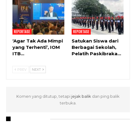
REPORTASE
REPORTASE
‘Agar Tak Ada Mimpi
Satukan Siswa dari
yang Terhenti’, IOM
Berbagai Sekolah,
ITB…
Pelatih Paskibraka…
PREV
NEXT
Komen yang ditutup, tetapi
jejak balik
dan ping balik
terbuka.
RECENT POSTS