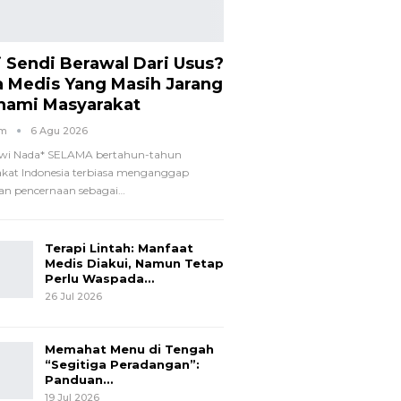
i Sendi Berawal Dari Usus?
a Medis Yang Masih Jarang
hami Masyarakat
om
6 Agu 2026
wi Nada*
SELAMA bertahun-tahun
kat Indonesia terbiasa menganggap
n pencernaan sebagai
…
Terapi Lintah: Manfaat
Medis Diakui, Namun Tetap
Perlu Waspada…
26 Jul 2026
Memahat Menu di Tengah
“Segitiga Peradangan”:
Panduan…
19 Jul 2026