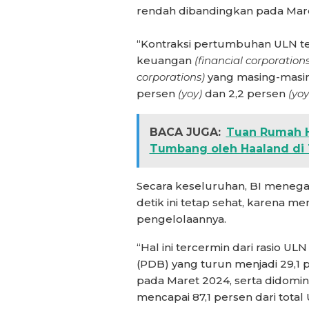
rendah dibandingkan pada Maret
“Kontraksi pertumbuhan ULN t
keuangan
(financial corporation
corporations)
yang masing-masin
persen
(yoy)
dan 2,2 persen
(yoy
BACA JUGA:
Tuan Rumah Ha
Tumbang oleh Haaland di 1
Secara keseluruhan, BI menega
detik ini tetap sehat, karena m
pengelolaannya.
“Hal ini tercermin dari rasio 
(PDB) yang turun menjadi 29,1 p
pada Maret 2024, serta didomi
mencapai 87,1 persen dari total 