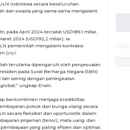
ULN Indonesia secara keseluruhan
ah dan swasta yang sama-sama mengalami
n, pada April 2024 tercatat USD189,1 miliar,
aret 2024 (USD192,2 miliar). Ia
LN pemerintah mengalami kontraksi
PREV
sen
(yoy)
.
tah terutama dipengaruhi oleh penyesuaian
residen pada Surat Berharga Negara (SBN)
 lain seiring dengan peningkatan
global,” ungkap Erwin.
etap berkomitmen menjaga kredibilitas
embayaran pokok dan bunga utang secara
LN secara fleksibel dan oportunistik dalam
ayaran pinjaman (tenor), mata uang, dan
embiayaan yang paling efisien dan optimal.