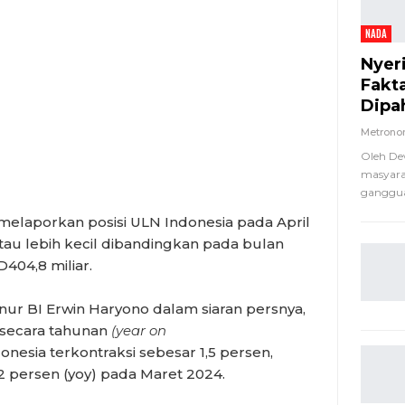
NADA
Nyer
Fakt
Dipa
Metron
Oleh De
masyara
ganggua
melaporkan posisi ULN Indonesia pada April
atau lebih kecil dibandingkan pada bulan
04,8 miliar.
rnur BI Erwin Haryono dalam siaran persnya,
 secara tahunan
(year on
esia terkontraksi sebesar 1,5 persen,
 persen (yoy) pada Maret 2024.