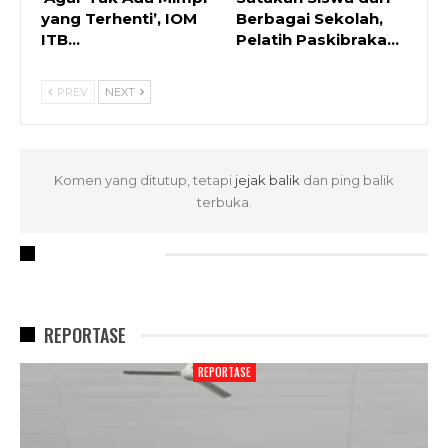
yang Terhenti’, IOM
Berbagai Sekolah,
ITB…
Pelatih Paskibraka…
PREV
NEXT
Komen yang ditutup, tetapi
jejak balik
dan ping balik
terbuka.
RECENT POSTS
REPORTASE
REPORTASE