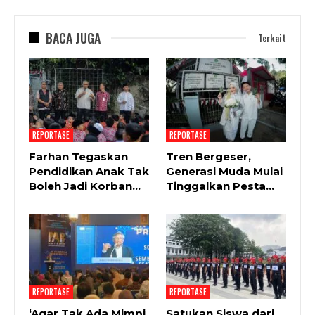
BACA JUGA
Terkait
REPORTASE
REPORTASE
Farhan Tegaskan
Tren Bergeser,
Pendidikan Anak Tak
Generasi Muda Mulai
Boleh Jadi Korban…
Tinggalkan Pesta…
REPORTASE
REPORTASE
‘Agar Tak Ada Mimpi
Satukan Siswa dari