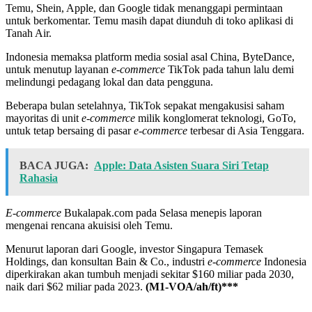
Temu, Shein, Apple, dan Google tidak menanggapi permintaan
untuk berkomentar. Temu masih dapat diunduh di toko aplikasi di
Tanah Air.
Indonesia memaksa platform media sosial asal China, ByteDance,
untuk menutup layanan
e-commerce
TikTok pada tahun lalu demi
melindungi pedagang lokal dan data pengguna.
Beberapa bulan setelahnya, TikTok sepakat mengakusisi saham
mayoritas di unit
e-commerce
milik konglomerat teknologi, GoTo,
untuk tetap bersaing di pasar
e-commerce
terbesar di Asia Tenggara.
BACA JUGA:
Apple: Data Asisten Suara Siri Tetap
Rahasia
E-commerce
Bukalapak.com pada Selasa menepis laporan
mengenai rencana akuisisi oleh Temu.
Menurut laporan dari Google, investor Singapura Temasek
Holdings, dan konsultan Bain & Co., industri
e-commerce
Indonesia
diperkirakan akan tumbuh menjadi sekitar $160 miliar pada 2030,
naik dari $62 miliar pada 2023.
(M1-VOA/ah/ft)***