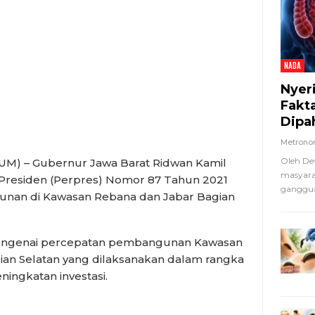
NADA
Nyer
Fakt
Dipa
Metron
Oleh De
 – Gubernur Jawa Barat Ridwan Kamil
masyara
 Presiden (Perpres) Nomor 87 Tahun 2021
ganggua
an di Kawasan Rebana dan Jabar Bagian
engenai percepatan pembangunan Kawasan
an Selatan yang dilaksanakan dalam rangka
ningkatan investasi.