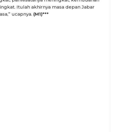
ngkat. Itulah akhirnya masa depan Jabar
iasa,” ucapnya.
(M1)***