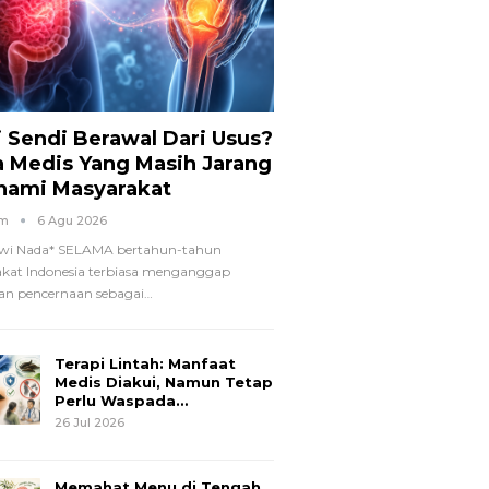
i Sendi Berawal Dari Usus?
a Medis Yang Masih Jarang
hami Masyarakat
om
6 Agu 2026
wi Nada*
SELAMA bertahun-tahun
kat Indonesia terbiasa menganggap
n pencernaan sebagai
…
Terapi Lintah: Manfaat
Medis Diakui, Namun Tetap
Perlu Waspada…
26 Jul 2026
Memahat Menu di Tengah