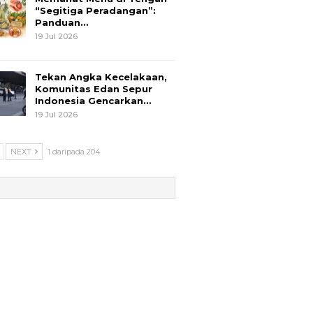
“Segitiga Peradangan”:
Panduan…
19 Jul 2026
Tekan Angka Kecelakaan,
Komunitas Edan Sepur
Indonesia Gencarkan…
19 Jul 2026
NEXT
1 daripada 204