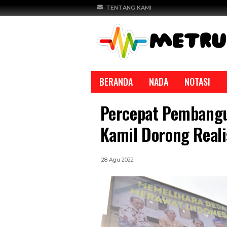
TENTANG KAMI
BERANDA
NADA
NOTASI
Percepat Pembangu
Kamil Dorong Reali
28 Agu 2022
REPORTASE
REPORTASE