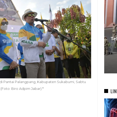
f
Tebang 10 Pohon Tanpa Izin
kan
Berujung Penyegelan
K
Videotron, Pemkot
R
Bandung…
5 Agu 2026
 di Pantai Palangpang, Kabupaten Sukabumi, Sabtu
 (Foto: Biro Adpim Jabar).*
LIN